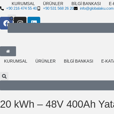
KURUMSAL
ÜRÜNLER
BİLGİ BANKASI
E-
+90 216 474 55 40
+90 531 568 26 20
info@globalaku.com
KURUMSAL
ÜRÜNLER
BİLGİ BANKASI
E-KAT
20 kWh – 48V 400Ah Yatay