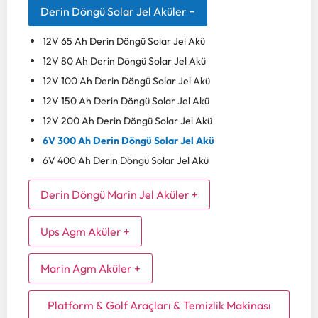
Derin Döngü Solar Jel Aküler
−
12V 65 Ah Derin Döngü Solar Jel Akü
12V 80 Ah Derin Döngü Solar Jel Akü
12V 100 Ah Derin Döngü Solar Jel Akü
12V 150 Ah Derin Döngü Solar Jel Akü
12V 200 Ah Derin Döngü Solar Jel Akü
6V 300 Ah Derin Döngü Solar Jel Akü
6V 400 Ah Derin Döngü Solar Jel Akü
Derin Döngü Marin Jel Aküler
+
12V 80 Ah Derin Döngü Marin Jel Akü
Ups Agm Aküler
+
12V 100 Ah Derin Döngü Marin Jel Akü
12V 65 Ah UPS AGM Akü
12V 150 Ah Derin Döngü Marin Jel Akü
Marin Agm Aküler
+
12V 80 Ah UPS AGM Akü
12V 200 Ah Derin Döngü Marin Jel Akü
12V 100 Ah Derin Döngü Marin AGM Akü
12V 100 Ah UPS AGM Akü
Platform & Golf Araçları & Temizlik Makinası