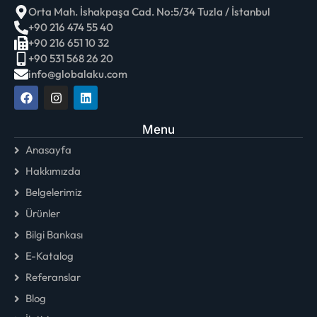
30 kWh – 48V 600Ah Yatay İstifli Yeni Nesil Enerji
Orta Mah. İshakpaşa Cad. No:5/34 Tuzla / İstanbul
Depolama Sistemi
+90 216 474 55 40
50 kWh – 48V 1000Ah Yatay İstifli Yeni Nesil Enerji
+90 216 651 10 32
Depolama Sistemi
+90 531 568 26 20
info@globalaku.com
Menu
Anasayfa
Hakkımızda
Belgelerimiz
Ürünler
Bilgi Bankası
E-Katalog
Referanslar
Blog