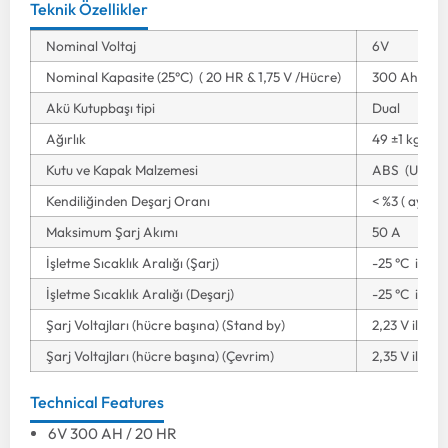
Teknik Özellikler
Nominal Voltaj
6V
Nominal Kapasite (25°C) ( 20 HR & 1,75 V /Hücre)
300 Ah
Akü Kutupbaşı tipi
Dual
Ağırlık
49 ±1 kg
Kutu ve Kapak Malzemesi
ABS (UL94 
Kendiliğinden Deşarj Oranı
< %3 ( aylık )
Maksimum Şarj Akımı
50 A
İşletme Sıcaklık Aralığı (Şarj)
-25 °C ile 55
İşletme Sıcaklık Aralığı (Deşarj)
-25 °C ile 55
Şarj Voltajları (hücre başına) (Stand by)
2,23 V ile 2,
Şarj Voltajları (hücre başına) (Çevrim)
2,35 V ile 2,
Technical Features
6V 300 AH / 20 HR