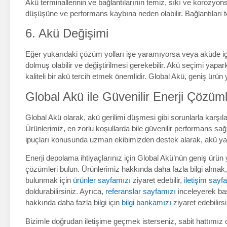
Akü terminallerinin ve bağlantılarının temiz, sıkı ve korozyon
düşüşüne ve performans kaybına neden olabilir. Bağlantıları te
6. Akü Değişimi
Eğer yukarıdaki çözüm yolları işe yaramıyorsa veya aküde iç 
dolmuş olabilir ve değiştirilmesi gerekebilir. Akü seçimi yap
kaliteli bir akü tercih etmek önemlidir. Global Akü, geniş ür
Global Akü ile Güvenilir Enerji Çözüml
Global Akü olarak, akü gerilimi düşmesi gibi sorunlarla karş
Ürünlerimiz, en zorlu koşullarda bile güvenilir performans s
ipuçları konusunda uzman ekibimizden destek alarak, akü ya
Enerji depolama ihtiyaçlarınız için Global Akü’nün geniş ürü
çözümleri bulun. Ürünlerimiz hakkında daha fazla bilgi almak
bulunmak için
ürünler sayfamızı
ziyaret edebilir,
iletişim say
doldurabilirsiniz. Ayrıca,
referanslar sayfamızı
inceleyerek başa
hakkında daha fazla bilgi için
bilgi bankamızı
ziyaret edebilir
Bizimle doğrudan iletişime geçmek isterseniz, sabit hattımız