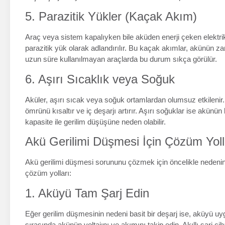
5. Parazitik Yükler (Kaçak Akım)
Araç veya sistem kapalıyken bile aküden enerji çeken elektrikli 
parazitik yük olarak adlandırılır. Bu kaçak akımlar, akünün 
uzun süre kullanılmayan araçlarda bu durum sıkça görülür.
6. Aşırı Sıcaklık veya Soğuk
Aküler, aşırı sıcak veya soğuk ortamlardan olumsuz etkilenir.
ömrünü kısaltır ve iç deşarjı artırır. Aşırı soğuklar ise akünün 
kapasite ile gerilim düşüşüne neden olabilir.
Akü Gerilimi Düşmesi İçin Çözüm Yoll
Akü gerilimi düşmesi sorununu çözmek için öncelikle nedenini 
çözüm yolları:
1. Aküyü Tam Şarj Edin
Eğer gerilim düşmesinin nedeni basit bir deşarj ise, aküyü uyg
sırasında akünün voltajını ve akımını takip edin. Akıllı şarj 