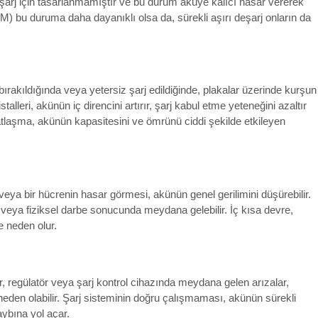
 deşarj için tasarlanmamıştır ve bu durum aküye kalıcı hasar vererek
GM) bu duruma daha dayanıklı olsa da, sürekli aşırı deşarj onların da
rakıldığında veya yetersiz şarj edildiğinde, plakalar üzerinde kurşun
stalleri, akünün iç direncini artırır, şarj kabul etme yeteneğini azaltır
tlaşma, akünün kapasitesini ve ömrünü ciddi şekilde etkileyen
 veya bir hücrenin hasar görmesi, akünün genel gerilimini düşürebilir.
arj veya fiziksel darbe sonucunda meydana gelebilir. İç kısa devre,
e neden olur.
r, regülatör veya şarj kontrol cihazında meydana gelen arızalar,
den olabilir. Şarj sisteminin doğru çalışmaması, akünün sürekli
ybına yol açar.