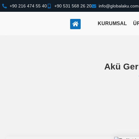
+90 216 474 55 40
+90 531 568 26 20
info@globalaku.com
KURUMSAL
Ü
Akü Geri