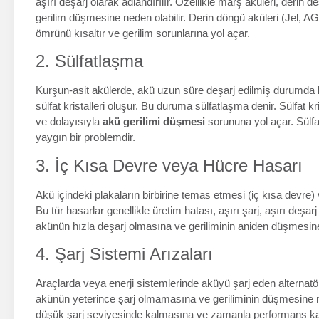
aşırı deşarj olarak adlandırılır. Özellikle marş aküleri, derin
gerilim düşmesine neden olabilir. Derin döngü aküleri (Jel, A
ömrünü kısaltır ve gerilim sorunlarına yol açar.
2. Sülfatlaşma
Kurşun-asit akülerde, akü uzun süre deşarj edilmiş durumda bı
sülfat kristalleri oluşur. Bu duruma sülfatlaşma denir. Sülfat kri
ve dolayısıyla
akü gerilimi düşmesi
sorununa yol açar. Sülfa
yaygın bir problemdir.
3. İç Kısa Devre veya Hücre Hasarı
Akü içindeki plakaların birbirine temas etmesi (iç kısa devre)
Bu tür hasarlar genellikle üretim hatası, aşırı şarj, aşırı deş
akünün hızla deşarj olmasına ve geriliminin aniden düşmesin
4. Şarj Sistemi Arızaları
Araçlarda veya enerji sistemlerinde aküyü şarj eden alternatö
akünün yeterince şarj olmamasına ve geriliminin düşmesine ne
düşük şarj seviyesinde kalmasına ve zamanla performans ka