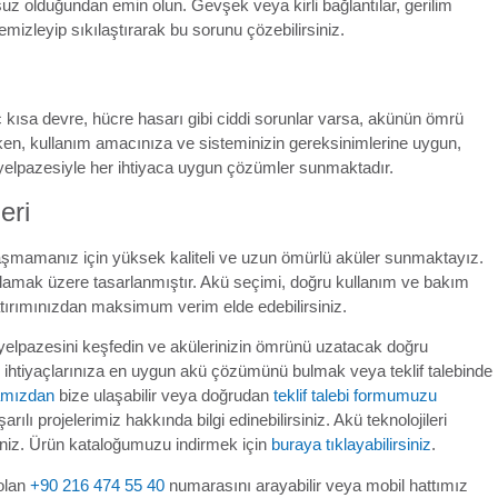
suz olduğundan emin olun. Gevşek veya kirli bağlantılar, gerilim
mizleyip sıkılaştırarak bu sorunu çözebilirsiniz.
kısa devre, hücre hasarı gibi ciddi sorunlar varsa, akünün ömrü
arken, kullanım amacınıza ve sisteminizin gereksinimlerine uygun,
ün yelpazesiyle her ihtiyaca uygun çözümler sunmaktadır.
eri
ılaşmamanız için yüksek kaliteli ve uzun ömürlü aküler sunmaktayız.
ağlamak üzere tasarlanmıştır. Akü seçimi, doğru kullanım ve bakım
tırımınızdan maksimum verim elde edebilirsiniz.
n yelpazesini keşfedin ve akülerinizin ömrünü uzatacak doğru
, ihtiyaçlarınıza en uygun akü çözümünü bulmak veya teklif talebinde
famızdan
bize ulaşabilir veya doğrudan
teklif talebi formumuzu
rılı projelerimiz hakkında bilgi edinebilirsiniz. Akü teknolojileri
siniz. Ürün kataloğumuzu indirmek için
buraya tıklayabilirsiniz
.
 olan
+90 216 474 55 40
numarasını arayabilir veya mobil hattımız