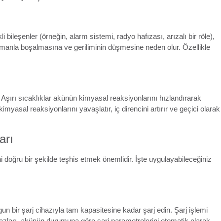
bileşenler (örneğin, alarm sistemi, radyo hafızası, arızalı bir röle),
zamanla boşalmasına ve geriliminin düşmesine neden olur. Özellikle
 Aşırı sıcaklıklar akünün kimyasal reaksiyonlarını hızlandırarak
kimyasal reaksiyonlarını yavaşlatır, iç direncini artırır ve geçici olarak
arı
doğru bir şekilde teşhis etmek önemlidir. İşte uygulayabileceğiniz
un bir şarj cihazıyla tam kapasitesine kadar şarj edin. Şarj işlemi
cihazları, akünün durumuna göre şarj parametrelerini otomatik olarak