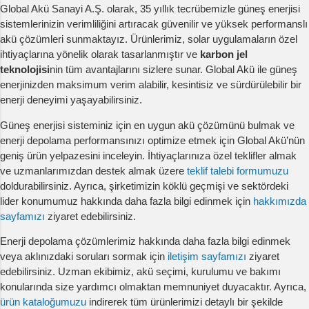
Global Akü Sanayi A.Ş. olarak, 35 yıllık tecrübemizle güneş enerjisi
sistemlerinizin verimliliğini artıracak güvenilir ve yüksek performanslı
akü çözümleri sunmaktayız. Ürünlerimiz, solar uygulamaların özel
ihtiyaçlarına yönelik olarak tasarlanmıştır ve
karbon jel
teknolojisi
nin tüm avantajlarını sizlere sunar. Global Akü ile güneş
enerjinizden maksimum verim alabilir, kesintisiz ve sürdürülebilir bir
enerji deneyimi yaşayabilirsiniz.
Güneş enerjisi sisteminiz için en uygun akü çözümünü bulmak ve
enerji depolama performansınızı optimize etmek için Global Akü’nün
geniş ürün yelpazesini inceleyin. İhtiyaçlarınıza özel teklifler almak
ve uzmanlarımızdan destek almak üzere
teklif talebi formumuzu
doldurabilirsiniz. Ayrıca, şirketimizin köklü geçmişi ve sektördeki
lider konumumuz hakkında daha fazla bilgi edinmek için
hakkımızda
sayfamızı
ziyaret edebilirsiniz.
Enerji depolama çözümlerimiz hakkında daha fazla bilgi edinmek
veya aklınızdaki soruları sormak için
iletişim sayfamızı
ziyaret
edebilirsiniz. Uzman ekibimiz, akü seçimi, kurulumu ve bakımı
konularında size yardımcı olmaktan memnuniyet duyacaktır. Ayrıca,
ürün kataloğumuzu
indirerek tüm ürünlerimizi detaylı bir şekilde