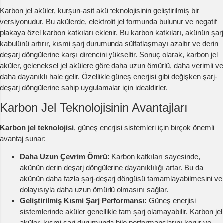
Karbon jel aküler, kurşun-asit akü teknolojisinin geliştirilmiş bir
versiyonudur. Bu akülerde, elektrolit jel formunda bulunur ve negatif
plakaya özel karbon katkıları eklenir. Bu karbon katkıları, akünün şarj
kabulünü artırır, kısmi şarj durumunda sülfatlaşmayı azaltır ve derin
deşarj döngülerine karşı direncini yükseltir. Sonuç olarak, karbon jel
aküler, geleneksel jel akülere göre daha uzun ömürlü, daha verimli ve
daha dayanıklı hale gelir. Özellikle güneş enerjisi gibi değişken şarj-
deşarj döngülerine sahip uygulamalar için idealdirler.
Karbon Jel Teknolojisinin Avantajları
Karbon jel teknolojisi
, güneş enerjisi sistemleri için birçok önemli
avantaj sunar:
Daha Uzun Çevrim Ömrü:
Karbon katkıları sayesinde,
akünün derin deşarj döngülerine dayanıklılığı artar. Bu da
akünün daha fazla şarj-deşarj döngüsü tamamlayabilmesini ve
dolayısıyla daha uzun ömürlü olmasını sağlar.
Geliştirilmiş Kısmi Şarj Performansı:
Güneş enerjisi
sistemlerinde aküler genellikle tam şarj olamayabilir. Karbon jel
aküler, kısmi şarj durumunda bile performanslarını korur ve