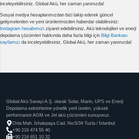
inceleyebilirsiniz. Global Akü, her zaman yanınızda!
Sosyal medya hesaplarımızdan bizi takip ederek güncel
gelişmelerden ve yeni ürünlerimizden haberdar olabilirsiniz:
Instagram hesabımızı
ziyaret edebilirsiniz. Akü teknolojileri ve enerji
depolama çözümleri hakkında daha fazla bilgi için
Bilgi Bankası
sayfamızı
da inceleyebilirsiniz. Global Akü, her zaman yanınızda!
Global Akü Sanayi A.Ş. olarak Solar, Marin, UPS ve Enerji
Depolama sektörlerine yönelik yerli üretim, yüksek
performanslı AGM ve Jel akü çözümleri sunuyoruz.
Orta Mah. İshakpaşa Cad. No:5/34 Tuzla / İstanbul
+90 216 474 55 40
+90 216 651 10 32